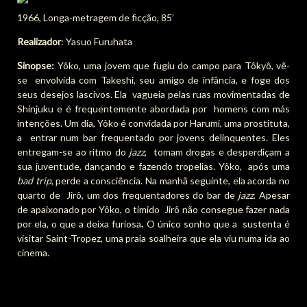
1966, Longa-metragem de ficção, 85’
Realizador
: Yasuo Furuhata
Sinopse:
Yôko, uma jovem que fugiu do campo para Tôkyô, vê-
se envolvida com Takeshi, seu amigo de infância, e foge dos
seus desejos lascivos. Ela vagueia pelas ruas movimentadas de
Shinjuku e é frequentemente abordada por homens com más
intenções. Um dia, Yôko é convidada por Harumi, uma prostituta,
a entrar num bar frequentado por jovens delinquentes. Eles
entregam-se ao ritmo do
jazz
, tomam drogas e desperdiçam a
sua juventude, dançando e fazendo tropelias. Yôko, após uma
bad trip
, perde a consciência. Na manhã seguinte, ela acorda no
quarto de Jirô, um dos frequentadores do bar de
jazz
. Apesar
de apaixonado por Yôko, o tímido Jirô não consegue fazer nada
por ela, o que a deixa furiosa
.
O único sonho que a sustenta é
visitar Saint-Tropez, uma praia soalheira que ela viu numa ida ao
cinema.