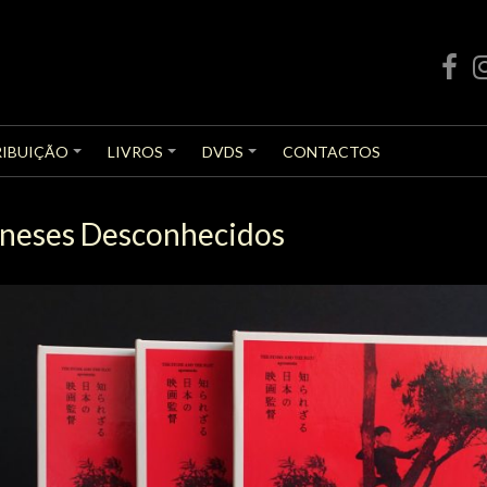
faceb
I
RIBUIÇÃO
LIVROS
DVDS
CONTACTOS
+
+
+
oneses Desconhecidos