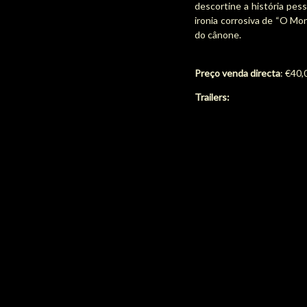
descortine a história pes
ironia corrosiva de “O Mo
do cânone.
Preço venda directa
: €40,
Trailers: