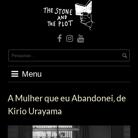
Skip
to
content
facebook
Instagram
Youtube
Menu
A Mulher que eu Abandonei, de
Kirio Urayama