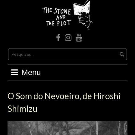
Skip
to
content
facebook
Instagram
Youtube
Menu
O Som do Nevoeiro, de Hiroshi
Shimizu