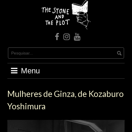
Skip
to
content
facebook
Instagram
Youtube
Menu
Mulheres de Ginza, de Kozaburo
Yoshimura