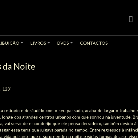
face
RIBUIÇÃO
LIVROS
DVDS
CONTACTOS
+
+
+
 da Noite
, 123’
ista retirado e desiludido com o seu passado, acaba de largar o trabalh
, longe dos grandes centros urbanos com que sonhou na juventude. Bra
, vai servir de esconderijo que ele pensa derradeiro, também devido à
asgar essa terra que julgava parada no tempo. Entre regressos à infânc
a vida pulsante que o surpreende na noite e várias formas de arte visce