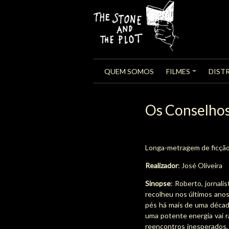
Skip
to
content
QUEM SOMOS
FILMES
DIST
+
Os Conselhos
Longa-metragem de ficção
Realizador
: José Oliveira
Sinopse
: Roberto, jornal
recolheu nos últimos anos
pés há mais de uma década
uma potente energia vai r
reencontros inesperados, 