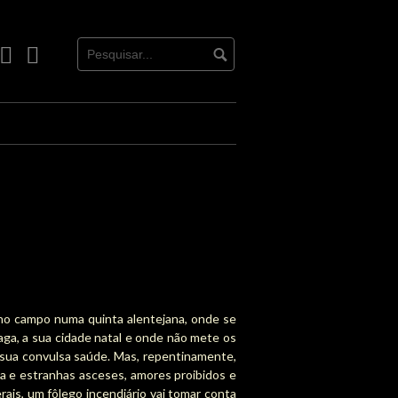
book
Instagram
Youtube
o no campo numa quinta alentejana, onde se
ga, a sua cidade natal e onde não mete os
 sua convulsa saúde. Mas, repentinamente,
ia e estranhas asceses, amores proibidos e
rais, um fôlego incendiário vai tomar conta