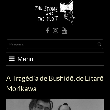
Skip
to
content
facebook
Instagram
Youtube
Menu
A Tragédia de Bushidō, de Eitarō
Morikawa