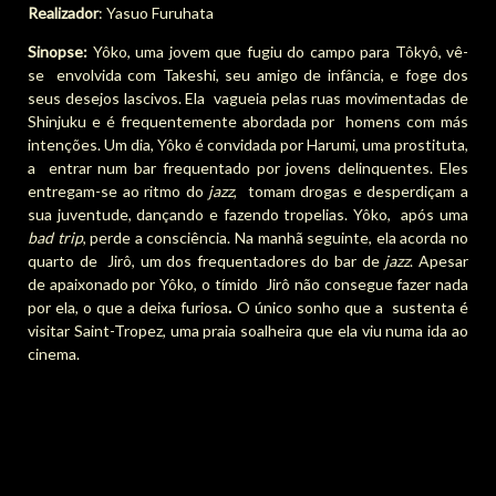
Realizador
: Yasuo Furuhata
Sinopse:
Yôko, uma jovem que fugiu do campo para Tôkyô, vê-
se envolvida com Takeshi, seu amigo de infância, e foge dos
seus desejos lascivos. Ela vagueia pelas ruas movimentadas de
Shinjuku e é frequentemente abordada por homens com más
intenções. Um dia, Yôko é convidada por Harumi, uma prostituta,
a entrar num bar frequentado por jovens delinquentes. Eles
entregam-se ao ritmo do
jazz
, tomam drogas e desperdiçam a
sua juventude, dançando e fazendo tropelias. Yôko, após uma
bad trip
, perde a consciência. Na manhã seguinte, ela acorda no
quarto de Jirô, um dos frequentadores do bar de
jazz
. Apesar
de apaixonado por Yôko, o tímido Jirô não consegue fazer nada
por ela, o que a deixa furiosa
.
O único sonho que a sustenta é
visitar Saint-Tropez, uma praia soalheira que ela viu numa ida ao
cinema.