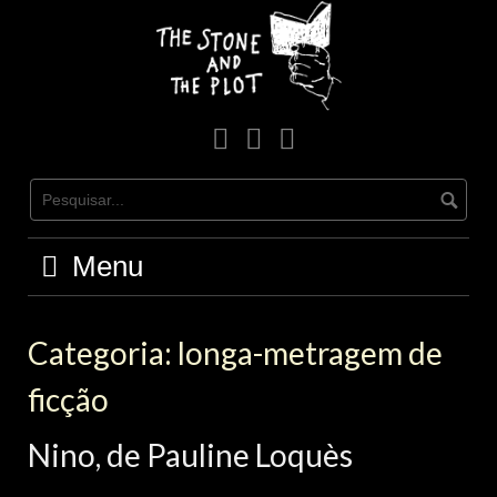
Skip
to
content
facebook
Instagram
Youtube
Menu
Categoria:
longa-metragem de
ficção
Nino, de Pauline Loquès