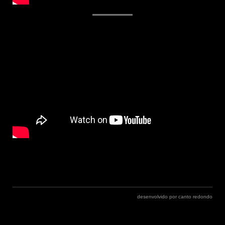
Navegação
de
desenvolvido por canto redondo
artigos